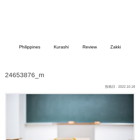
Philippines
Kurashi
Review
Zakki
24653876_m
2022.10.18