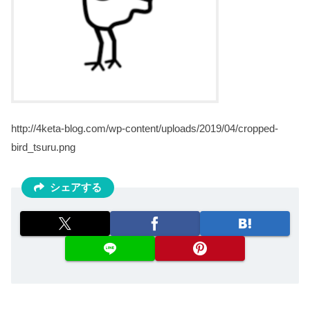
http://4keta-blog.com/wp-content/uploads/2019/04/cropped-
bird_tsuru.png
シェアする