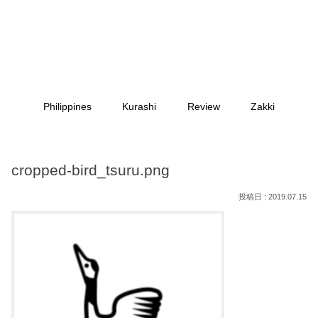
Philippines
Kurashi
Review
Zakki
cropped-bird_tsuru.png
2019.07.15