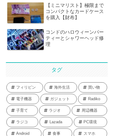
【ミニマリスト】極限まで
コンパクトなカードケース
を購入【財布】
コンドのハロウィーンパー
ティーとシャワーヘッド修
理
タグ
フィリピン
海外生活
買い物
電子機器
ガジェット
Radiko
子育て
ラジオ
周辺機器
ラジコ
Lazada
PC環境
Android
食事
スマホ