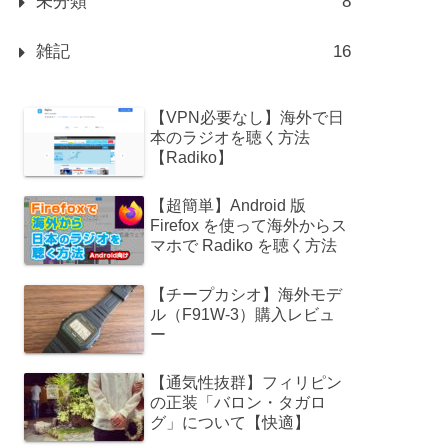
未分類
8
雑記
16
【VPN必要なし】海外で日
本のラジオを聴く方法
【Radiko】
【超簡単】Android 版
Firefox を使って海外からス
マホで Radiko を聴く方法
【チープカシオ】海外モデ
ル（F91W-3）購入レビュ
ー
【通気性抜群】フィリピン
の正装「バロン・タガロ
グ」について【快適】