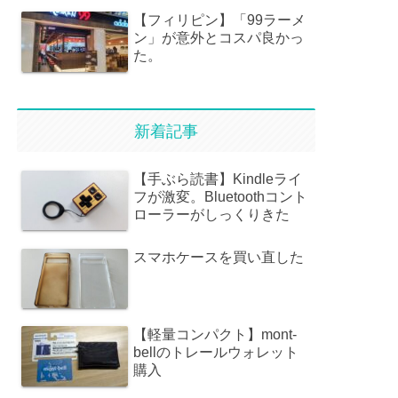
【フィリピン】「99ラーメ
ン」が意外とコスパ良かっ
た。
新着記事
【手ぶら読書】Kindleライ
フが激変。Bluetoothコント
ローラーがしっくりきた
スマホケースを買い直した
【軽量コンパクト】mont-
bellのトレールウォレット
購入