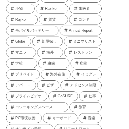
小物
Raziko
歯医者
Rajiko
賃貸
コンド
モバイルバッテリー
Annual Report
Globe
部屋探し
ミニマリスト
マニラ
海外
レストラン
学校
虫歯
病院
プリペイド
海外在住
イミグレ
アパート
ビザ
アドセンス制限
プライムビデオ
GoSURF
仕事
コワーキングスペース
教育
PC環境改善
キーボード
音楽
オンライン学習
リモートワーク