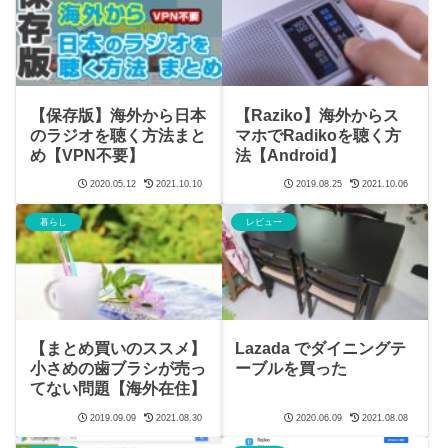
【保存版】海外から日本
【Raziko】海外からス
のラジオを聴く方法まと
マホでRadikoを聴く方
め【VPN不要】
法【Android】
2020.05.12
2021.10.10
2019.08.25
2021.10.06
暮らし
レビュー
【まとめ買いのススメ】
Lazada でダイニングテ
小さめの歯ブラシが売っ
ーブルを買った
てない問題【海外在住】
2019.09.09
2021.08.30
2020.06.09
2021.08.08