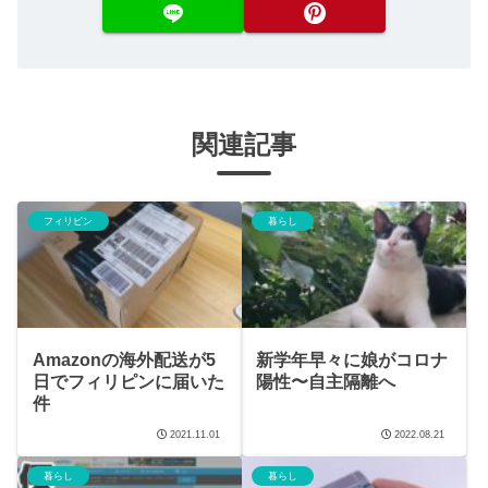
関連記事
フィリピン
暮らし
Amazonの海外配送が5
新学年早々に娘がコロナ
日でフィリピンに届いた
陽性〜自主隔離へ
件
2021.11.01
2022.08.21
暮らし
暮らし